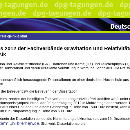
eis-gr-hk-t.html
is 2012 der Fachverbände Gravitation und Relativitä
sik
ion und Relativitätstheorie (GR), Hadronen und Kerne (HK) und Teilchenphysik (T
Doktorarbeit und deren exzellente Vermittlung in Wort und Schrift aus. Die Prei
ssenschaftlich herausragende Dissertationen an einer deutschen Hochschule aus
en.
der Betreuer bzw. die Betreuerin der Dissertation.
orsitzenden der beteiligten Fachverbände eingesetztes Preiskomitee wählt unter d
rtationspreissymposium bei der Frühjahrstagung 2012 in Mainz eingeladen werden.
der aus einer Urkunde und einem Geldbetrag in Höhe von 1500 Euro besteht, kann au
ium zur Frühjahrstagung in Höhe von 500 Euro.
euerin der Dissertation sendet die Nominierung elektronisch bis zum 15. Dezember
, Stichwort: Dissertationspreis.