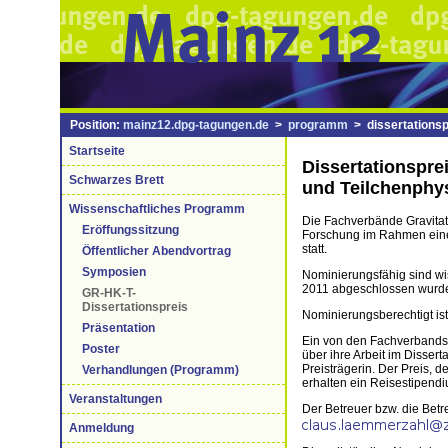
Position:
mainz12.dpg-tagungen.de
>
programm
> dissertationspr
Startseite
Dissertationspre
Schwarzes Brett
und Teilchenphy
Wissenschaftliches Programm
Die Fachverbände Gravitat
Eröffungssitzung
Forschung im Rahmen einer 
statt.
Öffentlicher Abendvortrag
Symposien
Nominierungsfähig sind wi
2011 abgeschlossen wurd
GR-HK-T-
Dissertationspreis
Nominierungsberechtigt ist 
Präsentation
Ein von den Fachverbandsv
Poster
über ihre Arbeit im Disse
Preisträgerin. Der Preis, 
Verhandlungen (Programm)
erhalten ein Reisestipend
Veranstaltungen
Der Betreuer bzw. die Betr
Anmeldung