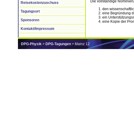
Die vollständige Nominier
Reisekostenzuschuss
den wissenschaftlic
Tagungsort
eine Begründung der
ein Unterstützungs
Sponsoren
eine Kopie der Pro
Kontakt/Impressum
DPG-Physik
>
DPG-Tagungen
> Mainz 12