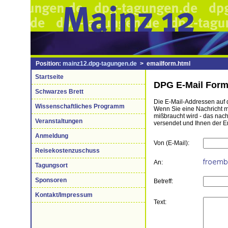
Position:
mainz12.dpg-tagungen.de
> emailform.html
Startseite
DPG E-Mail Form
Schwarzes Brett
Die E-Mail-Addressen auf d
Wissenschaftliches Programm
Wenn Sie eine Nachricht mi
mißbraucht wird - das nac
Veranstaltungen
versendet und Ihnen der E
Anmeldung
Von (E-Mail):
Reisekostenzuschuss
An:
Tagungsort
Sponsoren
Betreff:
Kontakt/Impressum
Text: