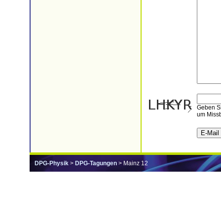
Geben Si
um Missb
DPG-Physik
>
DPG-Tagungen
> Mainz 12