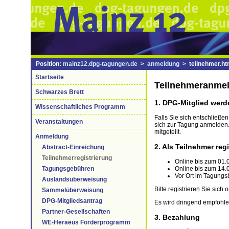
Position:
mainz12.dpg-tagungen.de
>
anmeldung
> teilnehmer.ht
Startseite
Teilnehmeranme
Schwarzes Brett
1. DPG-Mitglied werd
Wissenschaftliches Programm
Falls Sie sich entschließen
Veranstaltungen
sich zur Tagung anmelden.
mitgeteilt.
Anmeldung
2. Als Teilnehmer regi
Abstract-Einreichung
Teilnehmerregistrierung
Online bis zum 01.
Online bis zum 14.
Tagungsgebühren
Vor Ort im Tagungs
Auslandsüberweisung
Bitte registrieren Sie sich 
Sammelüberweisung
DPG-Mitgliedsantrag
Es wird dringend empfohle
Partner-Gesellschaften
3. Bezahlung
WE-Heraeus Förderprogramm